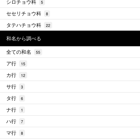
シロチョウ科
5
セセリチョウ科
8
タテハチョウ科
22
和名から調べる
全ての和名
55
ア行
15
カ行
12
サ行
3
タ行
6
ナ行
1
ハ行
7
マ行
8