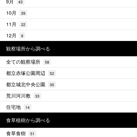
9月
43
10月
39
11月
22
12月
9
観察場所から調べる
全ての観察場所
58
都立赤塚公園周辺
52
都立城北中央公園
30
荒川河川敷
33
住宅地
14
食草植樹から調べる
食草食樹
51