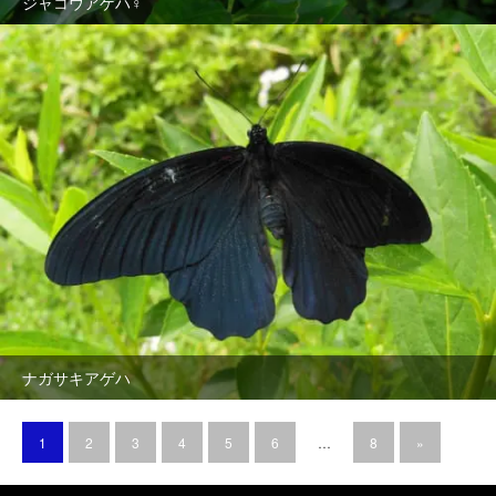
ジャコウアゲハ♀
ナガサキアゲハ
1
2
3
4
5
6
…
8
»