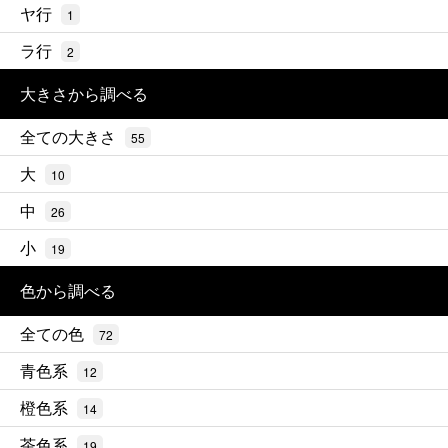
ヤ行
1
ラ行
2
大きさから調べる
全ての大きさ
55
大
10
中
26
小
19
色から調べる
全ての色
72
青色系
12
橙色系
14
茶色系
19