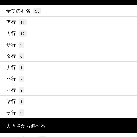
全ての和名
55
ア行
15
カ行
12
サ行
3
タ行
6
ナ行
1
ハ行
7
マ行
8
ヤ行
1
ラ行
2
大きさから調べる