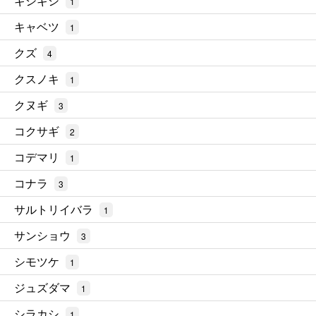
ギシギシ
1
キャベツ
1
クズ
4
クスノキ
1
クヌギ
3
コクサギ
2
コデマリ
1
コナラ
3
サルトリイバラ
1
サンショウ
3
シモツケ
1
ジュズダマ
1
シラカシ
1