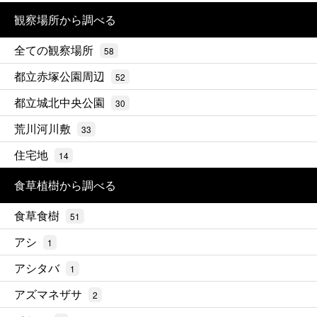
観察場所から調べる
全ての観察場所
58
都立赤塚公園周辺
52
都立城北中央公園
30
荒川河川敷
33
住宅地
14
食草植樹から調べる
食草食樹
51
アシ
1
アシタバ
1
アズマネザサ
2