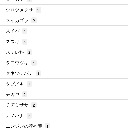
シロツメクサ
3
スイカズラ
2
スイバ
1
ススキ
8
スミレ科
2
タニウツギ
1
タネツケバナ
1
タブノキ
1
チガヤ
3
チヂミザサ
2
ナノハナ
2
ニンジンの花や葉
1