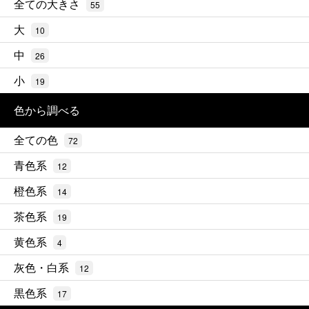
全ての大きさ
55
大
10
中
26
小
19
色から調べる
全ての色
72
青色系
12
橙色系
14
茶色系
19
黄色系
4
灰色・白系
12
黒色系
17