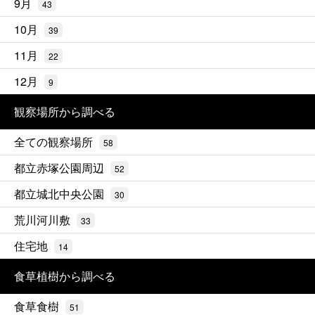
9月
43
10月
39
11月
22
12月
9
観察場所から調べる
全ての観察場所
58
都立赤塚公園周辺
52
都立城北中央公園
30
荒川河川敷
33
住宅地
14
食草植樹から調べる
食草食樹
51