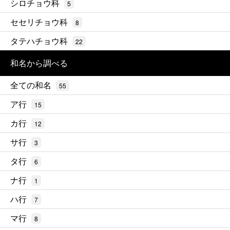
シロチョウ科
5
セセリチョウ科
8
タテハチョウ科
22
和名から調べる
全ての和名
55
ア行
15
カ行
12
サ行
3
タ行
6
ナ行
1
ハ行
7
マ行
8