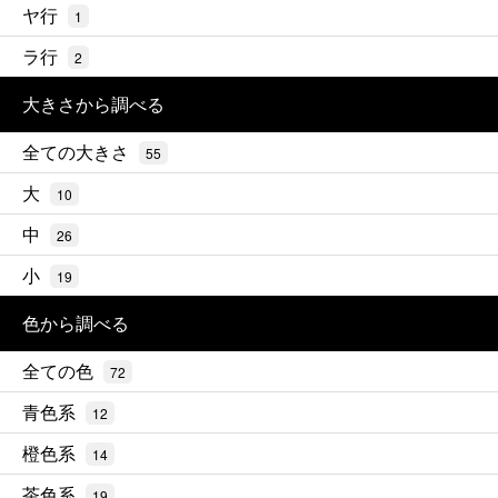
ヤ行
1
ラ行
2
大きさから調べる
全ての大きさ
55
大
10
中
26
小
19
色から調べる
全ての色
72
青色系
12
橙色系
14
茶色系
19