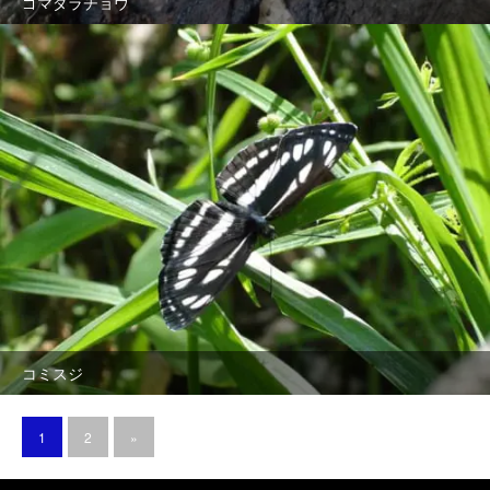
ゴマダラチョウ
コミスジ
1
2
»