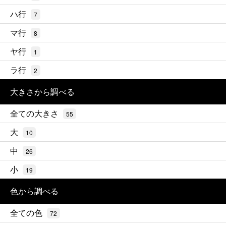
ハ行
7
マ行
8
ヤ行
1
ラ行
2
大きさから調べる
全ての大きさ
55
大
10
中
26
小
19
色から調べる
全ての色
72