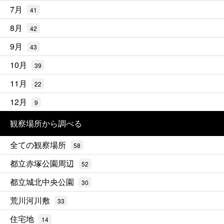
7月
41
8月
42
9月
43
10月
39
11月
22
12月
9
観察場所から調べる
全ての観察場所
58
都立赤塚公園周辺
52
都立城北中央公園
30
荒川河川敷
33
住宅地
14