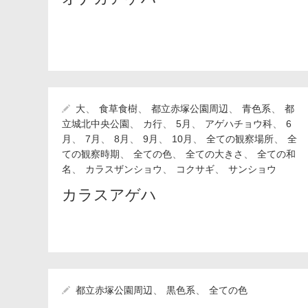
、
、
、
、
大
食草食樹
都立赤塚公園周辺
青色系
都
、
、
、
、
立城北中央公園
カ行
5月
アゲハチョウ科
6
、
、
、
、
、
、
月
7月
8月
9月
10月
全ての観察場所
全
、
、
、
ての観察時期
全ての色
全ての大きさ
全ての和
、
、
、
名
カラスザンショウ
コクサギ
サンショウ
カラスアゲハ
、
、
都立赤塚公園周辺
黒色系
全ての色