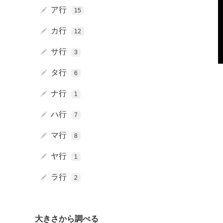
ア行
15
カ行
12
サ行
3
タ行
6
ナ行
1
ハ行
7
マ行
8
バラ
ヤ行
1
ラ行
2
大きさから調べる