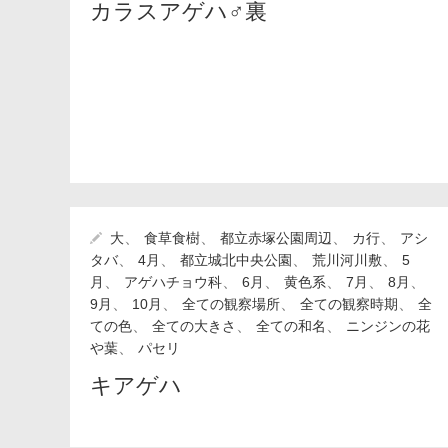
カラスアゲハ♂裏
、
、
、
、
大
食草食樹
都立赤塚公園周辺
カ行
アシ
、
、
、
、
タバ
4月
都立城北中央公園
荒川河川敷
5
、
、
、
、
、
、
月
アゲハチョウ科
6月
黄色系
7月
8月
、
、
、
、
9月
10月
全ての観察場所
全ての観察時期
全
、
、
、
ての色
全ての大きさ
全ての和名
ニンジンの花
、
や葉
パセリ
キアゲハ