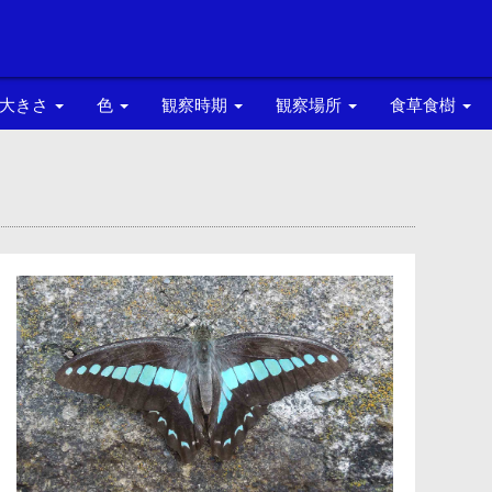
大きさ
色
観察時期
観察場所
食草食樹
大
黒色系
3月
荒川河川敷
アシ
中
青色系
4月
城北中央公園
アシタバ
小
灰色・白系
5月
住宅地
アズマネザ
黄色系
6月
都立赤塚公園周辺
イケマ
橙色系
7月
イヌガラシ
茶色系
8月
ウマノスズ
9月
エノキ