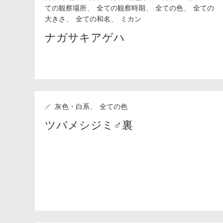
、
、
、
ての観察場所
全ての観察時期
全ての色
全ての
、
、
大きさ
全ての和名
ミカン
ナガサキアゲハ
、
灰色・白系
全ての色
ツバメシジミ♂裏