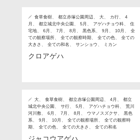
、
、
、
、
食草食樹
都立赤塚公園周辺
大
カ行
4
、
、
、
、
月
都立城北中央公園
5月
アゲハチョウ科
住
、
、
、
、
、
、
、
宅地
6月
7月
8月
黒色系
9月
10月
全
、
、
、
ての観察場所
全ての観察時期
全ての色
全ての
、
、
、
大きさ
全ての和名
サンショウ
ミカン
クロアゲハ
、
、
、
、
大
食草食樹
都立赤塚公園周辺
4月
都立
、
、
、
、
城北中央公園
サ行
5月
アゲハチョウ科
荒川
、
、
、
、
、
河川敷
6月
7月
8月
ウマノスズクサ
黒色
、
、
、
、
系
9月
10月
全ての観察場所
全ての観察時
、
、
、
期
全ての色
全ての大きさ
全ての和名
ジャコウアゲハ