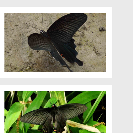
チガヤ
チヂミザサ
ナノハナ
ニンジンの
ハギ
ハコネウツ
パセリ
ハハコグサ
パンジー
フジ