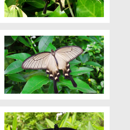
ホトトギス
マテバシイ
ミカン
ムラサキツ
ムラサキハ
メドハギ
ヤナギ
ヤマノイモ
ユキヤナギ
ヨモギ