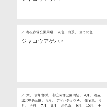
、
、
都立赤塚公園周辺
灰色・白系
全ての色
ジャコウアゲハ♀
、
、
、
、
大
食草食樹
都立赤塚公園周辺
4月
都立
、
、
、
、
城北中央公園
5月
アゲハチョウ科
住宅地
6
、
、
、
、
、
、
、
月
ナ行
7月
8月
黒色系
9月
10月
全