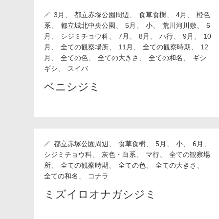
、
、
、
、
3月
都立赤塚公園周辺
食草食樹
4月
橙色
、
、
、
、
、
系
都立城北中央公園
5月
小
荒川河川敷
6
、
、
、
、
、
、
月
シジミチョウ科
7月
8月
ハ行
9月
10
、
、
、
、
月
全ての観察場所
11月
全ての観察時期
12
、
、
、
、
月
全ての色
全ての大きさ
全ての和名
ギシ
、
ギシ
スイバ
ベニシジミ
、
、
、
、
、
都立赤塚公園周辺
食草食樹
5月
小
6月
、
、
、
シジミチョウ科
灰色・白系
マ行
全ての観察場
、
、
、
、
所
全ての観察時期
全ての色
全ての大きさ
、
全ての和名
コナラ
ミズイロオナガシジミ