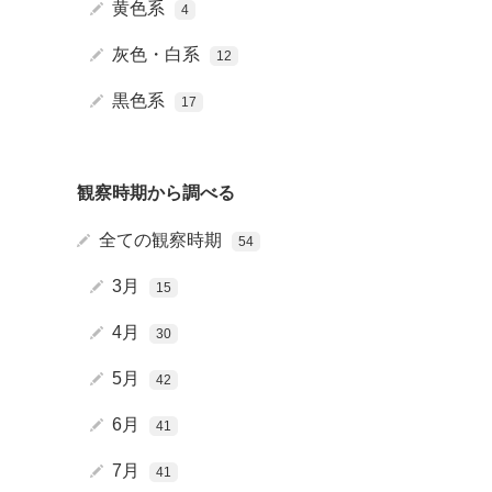
黄色系
4
灰色・白系
12
黒色系
17
花や葉
観察時期から調べる
全ての観察時期
54
ギ
3月
15
4月
30
5月
42
6月
41
7月
41