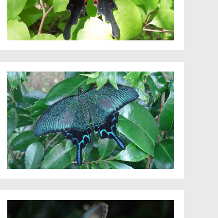
クズ
クスノキ
クヌギ
コクサギ
コデマリ
コナラ
サルトリイ
サンショウ
シモツケ
ジュズダマ