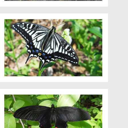
10月
エノコログ
11月
オギ
12月
オニドコロ
カタバミ
カナムグラ
カラスザン
カラスノエ
カラムシ
ギシギシ
キャベツ