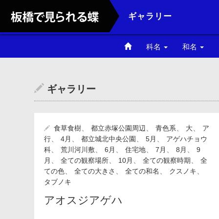
ギャラリー
科名
和名
アゲハチョウ科
ア行
ギャラリー
シロチョウ科
カ行
タテハチョウ科
サ行
、
、
、
、
食草食樹
都立赤塚公園周辺
青色系
大
ア
シジミチョウ科
タ行
、
、
、
、
行
4月
都立城北中央公園
5月
アゲハチョウ
、
、
、
、
、
、
科
荒川河川敷
6月
住宅地
7月
8月
9
、
、
、
セセリチョウ科
ナ行
、
月
全ての観察場所
10月
全ての観察時期
全
、
、
、
、
ての色
全ての大きさ
全ての和名
クスノキ
タブノキ
ハ行
アオスジアゲハ
マ行