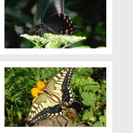
シラカシ
シロツメク
スイカズラ
スイバ
ススキ
スミレ科
タニウツギ
タネツケバ
タブノキ