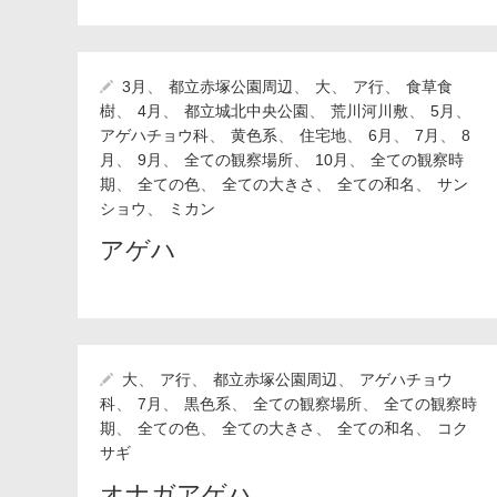
ヤ行
ラ行
、
、
、
、
3月
都立赤塚公園周辺
大
ア行
食草食
、
、
、
、
、
樹
4月
都立城北中央公園
荒川河川敷
5月
、
、
、
、
、
アゲハチョウ科
黄色系
住宅地
6月
7月
8
、
、
、
、
月
9月
全ての観察場所
10月
全ての観察時
、
、
、
、
期
全ての色
全ての大きさ
全ての和名
サン
、
ショウ
ミカン
アゲハ
、
、
、
大
ア行
都立赤塚公園周辺
アゲハチョウ
、
、
、
、
科
7月
黒色系
全ての観察場所
全ての観察時
、
、
、
、
期
全ての色
全ての大きさ
全ての和名
コク
サギ
オナガアゲハ