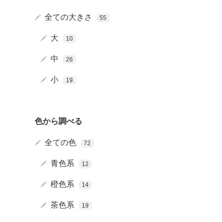
全ての大きさ
55
大
10
サ
中
26
小
19
色から調べる
全ての色
72
青色系
12
ナ
橙色系
14
茶色系
19