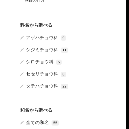
飼育の仕方
サ等イネ科
科名から調べる
アゲハチョウ科
9
シジミチョウ科
11
シロチョウ科
5
ショウ
セセリチョウ科
8
ンドウ
タテハチョウ科
22
和名から調べる
全ての和名
55