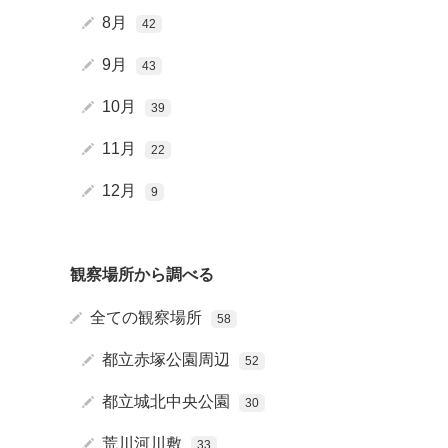
8月
42
9月
43
10月
39
11月
22
メクサ
12月
9
ナナ
観察場所から調べる
全ての観察場所
58
都立赤塚公園周辺
52
都立城北中央公園
30
荒川河川敷
33