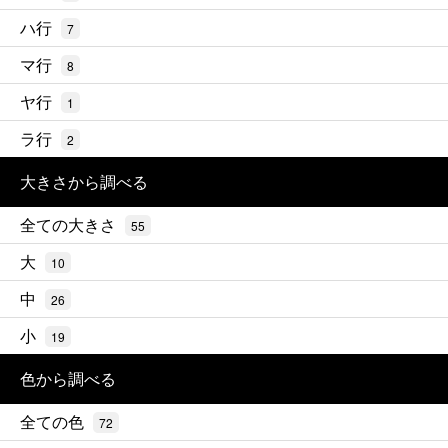
ハ行
7
マ行
8
ヤ行
1
ラ行
2
大きさから調べる
全ての大きさ
55
大
10
中
26
小
19
色から調べる
全ての色
72