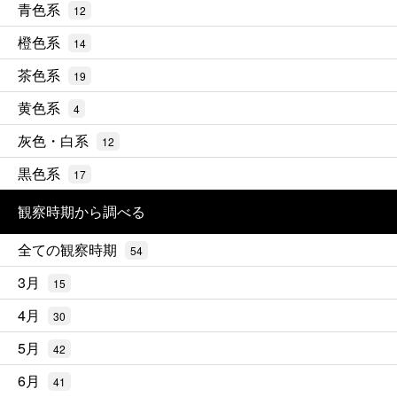
青色系
12
橙色系
14
茶色系
19
黄色系
4
灰色・白系
12
黒色系
17
観察時期から調べる
全ての観察時期
54
3月
15
4月
30
5月
42
6月
41