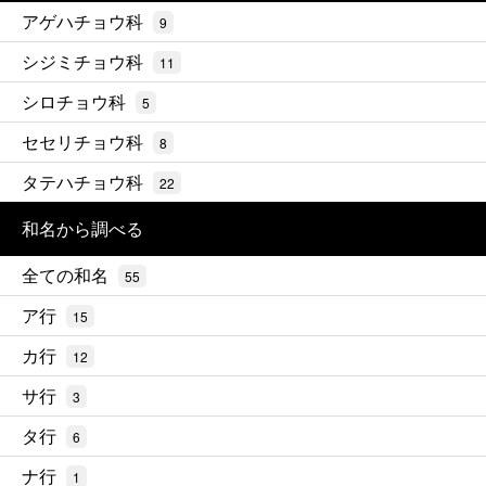
アゲハチョウ科
9
シジミチョウ科
11
シロチョウ科
5
セセリチョウ科
8
タテハチョウ科
22
和名から調べる
全ての和名
55
ア行
15
カ行
12
サ行
3
タ行
6
ナ行
1