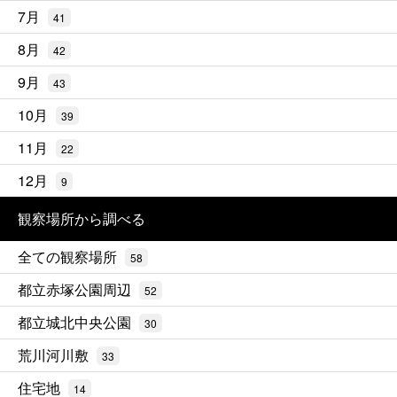
7月
41
8月
42
9月
43
10月
39
11月
22
12月
9
観察場所から調べる
全ての観察場所
58
都立赤塚公園周辺
52
都立城北中央公園
30
荒川河川敷
33
住宅地
14