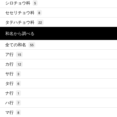
シロチョウ科
5
セセリチョウ科
8
タテハチョウ科
22
和名から調べる
全ての和名
55
ア行
15
カ行
12
サ行
3
タ行
6
ナ行
1
ハ行
7
マ行
8