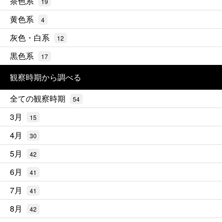
茶色系
19
黄色系
4
灰色・白系
12
黒色系
17
観察時期から調べる
全ての観察時期
54
3月
15
4月
30
5月
42
6月
41
7月
41
8月
42