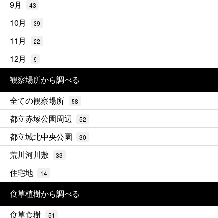
9月
43
10月
39
11月
22
12月
9
観察場所から調べる
全ての観察場所
58
都立赤塚公園周辺
52
都立城北中央公園
30
荒川河川敷
33
住宅地
14
食草植樹から調べる
食草食樹
51