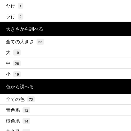
ヤ行
1
ラ行
2
大きさから調べる
全ての大きさ
55
大
10
中
26
小
19
色から調べる
全ての色
72
青色系
12
橙色系
14