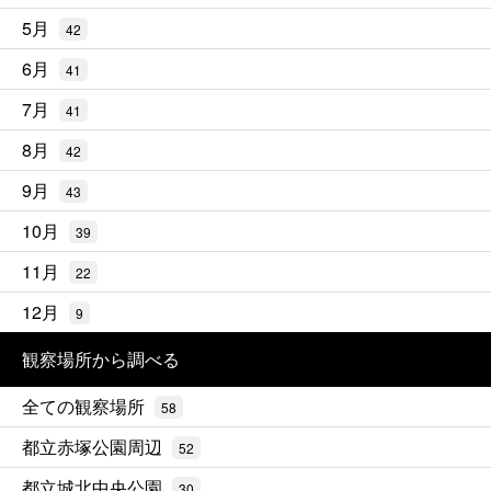
5月
42
6月
41
7月
41
8月
42
9月
43
10月
39
11月
22
12月
9
観察場所から調べる
全ての観察場所
58
都立赤塚公園周辺
52
都立城北中央公園
30