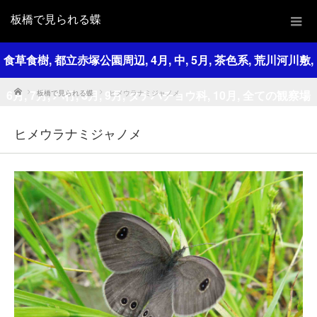
板橋で見られる蝶
食草食樹
,
都立赤塚公園周辺
,
4月
,
中
,
5月
,
茶色系
,
荒川河川敷
,
Home
6月
,
7月
,
ハ行
,
8月
,
9月
,
タテハチョウ科
,
10月
,
全ての観察場
板橋で見られる蝶
ヒメウラナミジャノメ
所
,
全ての観察時期
,
全ての色
,
全ての大きさ
,
全ての和名
,
スス
ヒメウラナミジャノメ
キ
,
チガヤ
,
チヂミザサ