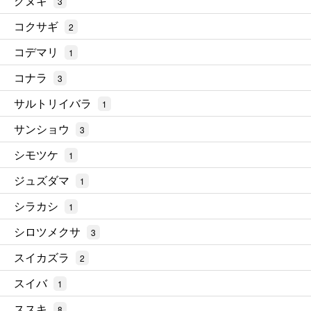
クヌギ
3
コクサギ
2
コデマリ
1
コナラ
3
サルトリイバラ
1
サンショウ
3
シモツケ
1
ジュズダマ
1
シラカシ
1
シロツメクサ
3
スイカズラ
2
スイバ
1
ススキ
8