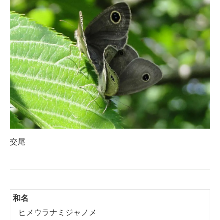
交尾
和名
ヒメウラナミジャノメ