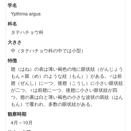
学名
Ypthima argus
科名
タテハチョウ科
大きさ
中（タテハチョウ科の中では小型）
特徴
翅（はね）の表は薄い褐色の地に眼状紋（がんじょう
もん＝眼（め）のような紋（もん））がある。♂は前
翅（ぜんし）に一つ、後翅（こうし）に小さい眼状紋
が二つ。♀は前翅に一つ、後翅に小さい眼状紋が四
つ。翅の裏は白と薄い褐色の小さな波状の斑紋（はん
もん）で覆われ、多数の眼状紋がある。
観察時期
4月～10月