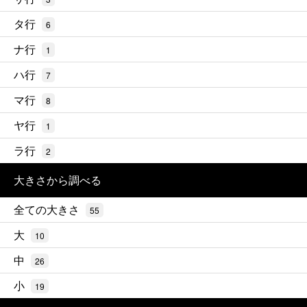
タ行
6
ナ行
1
ハ行
7
マ行
8
ヤ行
1
ラ行
2
大きさから調べる
全ての大きさ
55
大
10
中
26
小
19