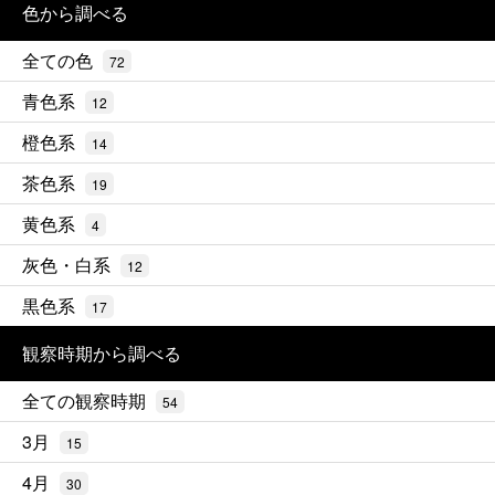
色から調べる
全ての色
72
青色系
12
橙色系
14
茶色系
19
黄色系
4
灰色・白系
12
黒色系
17
観察時期から調べる
全ての観察時期
54
3月
15
4月
30