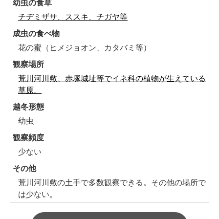
幼虫の食草
チヂミザサ、ススキ、チガヤ等
成虫の食べ物
花の蜜（ヒメジョオン、カタバミ等）
観察場所
荒川河川敷、赤塚城址等でイネ科の植物が生えている
草原。
越冬形態
幼虫
観察頻度
少ない
その他
荒川河川敷の土手で多数観察できる。その他の場所で
は少ない。