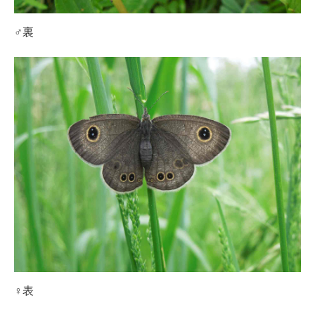
♂裏
♀表