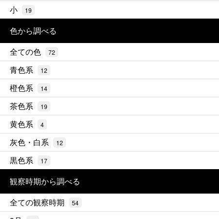
小
19
色から調べる
全ての色
72
青色系
12
橙色系
14
茶色系
19
黄色系
4
灰色・白系
12
黒色系
17
観察時期から調べる
全ての観察時期
54