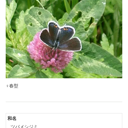
♀春型
和名
ツバメシジミ