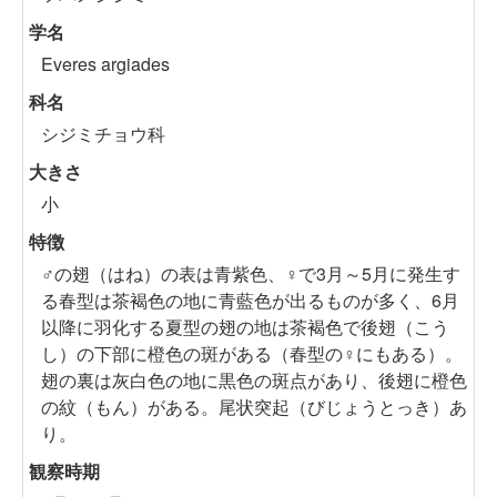
学名
Everes argiades
科名
シジミチョウ科
大きさ
小
特徴
♂の翅（はね）の表は青紫色、♀で3月～5月に発生す
る春型は茶褐色の地に青藍色が出るものが多く、6月
以降に羽化する夏型の翅の地は茶褐色で後翅（こう
し）の下部に橙色の斑がある（春型の♀にもある）。
翅の裏は灰白色の地に黒色の斑点があり、後翅に橙色
の紋（もん）がある。尾状突起（びじょうとっき）あ
り。
観察時期