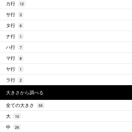
カ行
12
サ行
3
タ行
6
ナ行
1
ハ行
7
マ行
8
ヤ行
1
ラ行
2
大きさから調べる
全ての大きさ
55
大
10
中
26