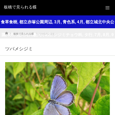
板橋で見られる蝶
食草食樹
,
都立赤塚公園周辺
,
3月
,
青色系
,
4月
,
都立城北中央公
Home
園
,
5月
,
荒川河川敷
,
小
,
6月
,
シジミチョウ科
,
タ行
,
7月
,
8月
,
9
板橋で見られる蝶
ツバメシジミ
月
,
全ての観察場所
,
10月
,
全ての観察時期
,
全ての色
,
全ての大
ツバメシジミ
きさ
,
全ての和名
,
カラスノエンドウ
,
シロツメクサ