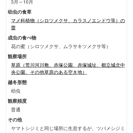
3月～10月
幼虫の食草
マメ科植物（シロツメクサ、カラスノエンドウ等）の
蕾
成虫の食べ物
花の蜜（シロツメクサ、ムラサキツメクサ等）
観察場所
草原（荒川河川敷、赤塚公園、赤塚城址、都立城北中
央公園、その他草原のある空き地）
越冬形態
幼虫
観察頻度
普通
その他
ヤマトシジミと同じ場所に生息するが、ツバメシジミ