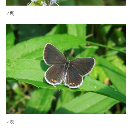
♂裏
♀表