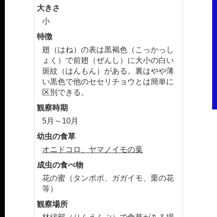
大きさ
小
特徴
翅（はね）の表は黒褐色（こっかっし
ょく）で前翅（ぜんし）に大小の白い
斑紋（はんもん）がある。裏はやや薄
い黒色で他のセセリチョウとは簡単に
区別できる。
観察時期
5月～10月
幼虫の食草
オニドコロ、ヤマノイモの葉
成虫の食べ物
花の蜜（タンポポ、ガガイモ、栗の花
等）
観察場所