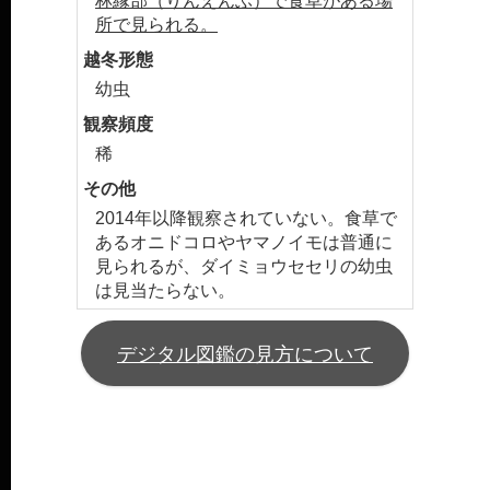
林縁部（りんえんぶ）で食草がある場
所で見られる。
越冬形態
幼虫
観察頻度
稀
その他
2014年以降観察されていない。食草で
あるオニドコロやヤマノイモは普通に
見られるが、ダイミョウセセリの幼虫
は見当たらない。
デジタル図鑑の見方について