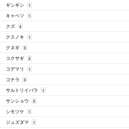
ギシギシ
1
キャベツ
1
クズ
4
クスノキ
1
クヌギ
3
コクサギ
2
コデマリ
1
コナラ
3
サルトリイバラ
1
サンショウ
3
シモツケ
1
ジュズダマ
1