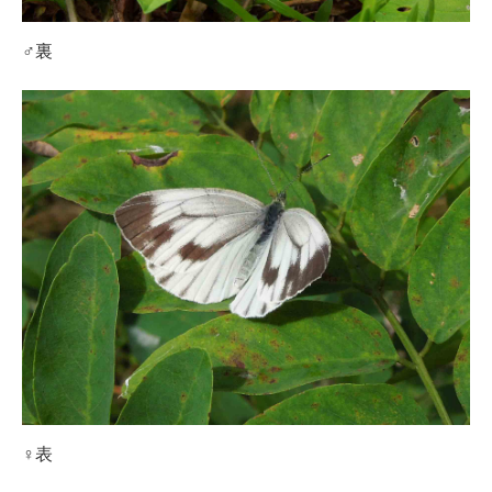
♂裏
♀表