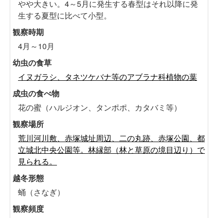
やや大きい。4～5月に発生する春型はそれ以降に発
生する夏型に比べて小型。
観察時期
4月～10月
幼虫の食草
イヌガラシ、タネツケバナ等のアブラナ科植物の葉
成虫の食べ物
花の蜜（ハルジオン、タンポポ、カタバミ等）
観察場所
荒川河川敷、赤塚城址周辺、二の丸跡、赤塚公園、都
立城北中央公園等。林縁部（林と草原の境目辺り）で
見られる。
越冬形態
蛹（さなぎ）
観察頻度