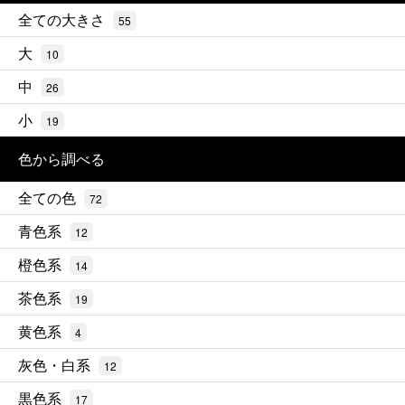
全ての大きさ
55
大
10
中
26
小
19
色から調べる
全ての色
72
青色系
12
橙色系
14
茶色系
19
黄色系
4
灰色・白系
12
黒色系
17