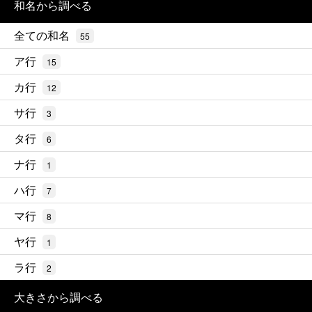
和名から調べる
全ての和名
55
ア行
15
カ行
12
サ行
3
タ行
6
ナ行
1
ハ行
7
マ行
8
ヤ行
1
ラ行
2
大きさから調べる