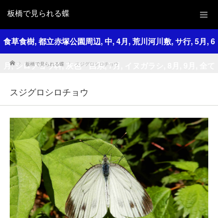
板橋で見られる蝶
食草食樹
,
都立赤塚公園周辺
,
中
,
4月
,
荒川河川敷
,
サ行
,
5月
,
6
Home
月
,
シロチョウ科
,
灰色・白系
,
7月
,
イヌガラシ
,
8月
,
9月
,
全て
板橋で見られる蝶
スジグロシロチョウ
の観察場所
,
10月
,
全ての観察時期
,
全ての色
,
全ての大きさ
,
全
スジグロシロチョウ
ての和名
,
タネツケバナ