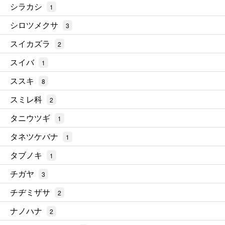
シラカシ
1
シロツメクサ
3
スイカズラ
2
スイバ
1
ススキ
8
スミレ科
2
タニウツギ
1
タネツケバナ
1
タブノキ
1
チガヤ
3
チヂミザサ
2
ナノハナ
2