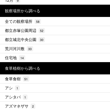
12月
9
観察場所から調べる
全ての観察場所
58
都立赤塚公園周辺
52
都立城北中央公園
30
荒川河川敷
33
住宅地
14
食草植樹から調べる
食草食樹
51
アシ
1
アシタバ
1
アズマネザサ
2