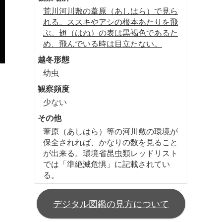
荒川河川敷の葦原（あしはら）で見ら
れる。ススキやアシの根本あたりを飛
ぶ。翅（はね）の表は黒褐色であるた
め、飛んでいる時は目立たない。
越冬形態
幼虫
観察頻度
少ない
その他
葦原（あしはら）等の河川敷の環境が
保全されれば、かなりの数を見ること
が出来る。環境省昆虫類レッドリスト
では「準絶滅危惧」に記載されてい
る。
デジタル図鑑の見方について