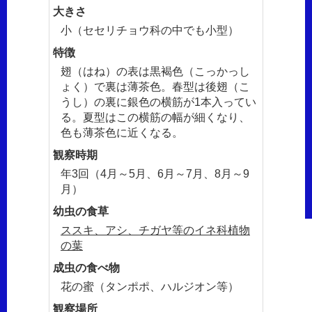
大きさ
小（セセリチョウ科の中でも小型）
特徴
翅（はね）の表は黒褐色（こっかっし
ょく）で裏は薄茶色。春型は後翅（こ
うし）の裏に銀色の横筋が1本入ってい
る。夏型はこの横筋の幅が細くなり、
色も薄茶色に近くなる。
観察時期
年3回（4月～5月、6月～7月、8月～9
月）
幼虫の食草
ススキ、アシ、チガヤ等のイネ科植物
の葉
成虫の食べ物
花の蜜（タンポポ、ハルジオン等）
観察場所