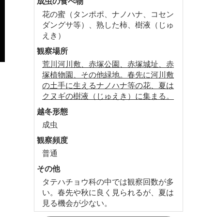
成虫の食べ物
花の蜜（タンポポ、ナノハナ、コセン
ダングサ等）、熟した柿、樹液（じゅ
えき）
観察場所
荒川河川敷、赤塚公園、赤塚城址、赤
塚植物園、その他緑地。春先に河川敷
の土手に生えるナノハナ等の花、夏は
クヌギの樹液（じゅえき）に集まる。
越冬形態
成虫
観察頻度
普通
その他
タテハチョウ科の中では観察回数が多
い。春先や秋に良く見られるが、夏は
見る機会が少ない。