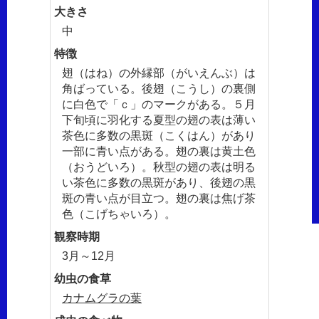
大きさ
中
特徴
翅（はね）の外縁部（がいえんぶ）は
角ばっている。後翅（こうし）の裏側
に白色で「ｃ」のマークがある。５月
下旬頃に羽化する夏型の翅の表は薄い
茶色に多数の黒斑（こくはん）があり
一部に青い点がある。翅の裏は黄土色
（おうどいろ）。秋型の翅の表は明る
い茶色に多数の黒斑があり、後翅の黒
斑の青い点が目立つ。翅の裏は焦げ茶
色（こげちゃいろ）。
観察時期
3月～12月
幼虫の食草
カナムグラの葉