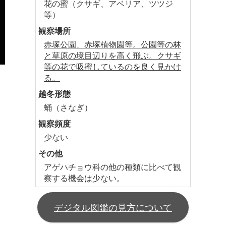
花の蜜（クサギ、アベリア、ツツジ
等）
観察場所
赤塚公園、赤塚植物園等。公園等の林
と草原の境目辺りを高く飛ぶ。クサギ
等の花で吸蜜しているのを良く見かけ
る。
越冬形態
蛹（さなぎ）
観察頻度
少ない
その他
アゲハチョウ科の他の種類に比べて観
察する機会は少ない。
デジタル図鑑の見方について