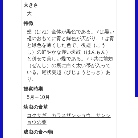
大きさ
大
特徴
翅（はね）全体が黒色である。♂は黒い
翅のおもてに青と緑色が広がり、♀は青
と緑色を薄くした色で、後翅（こう
し）の鮮やかな赤い斑紋（はんもん）
と併せて美しい蝶である。♂♀共に前翅
（ぜんし）の裏に白く太い帯が入って
いる。尾状突起（びじょうとっき）あ
り。
観察時期
5月～10月
幼虫の食草
コクサギ、カラスザンショウ、サンシ
ョウの葉
成虫の食べ物