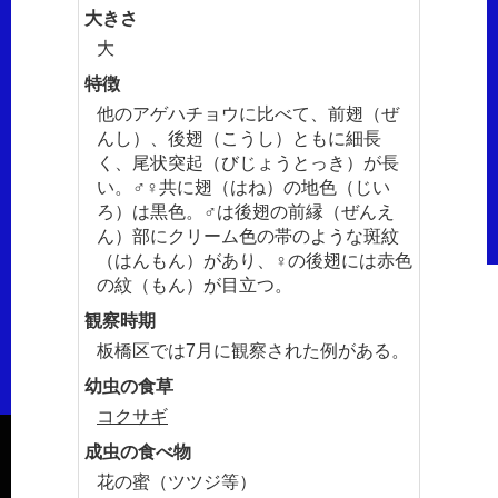
大きさ
大
特徴
他のアゲハチョウに比べて、前翅（ぜ
んし）、後翅（こうし）ともに細長
く、尾状突起（びじょうとっき）が長
い。♂♀共に翅（はね）の地色（じい
ろ）は黒色。♂は後翅の前縁（ぜんえ
ん）部にクリーム色の帯のような斑紋
（はんもん）があり、♀の後翅には赤色
の紋（もん）が目立つ。
観察時期
板橋区では7月に観察された例がある。
幼虫の食草
コクサギ
成虫の食べ物
花の蜜（ツツジ等）