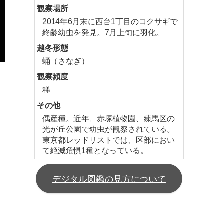
観察場所
2014年6月末に西台1丁目のコクサギで
終齢幼虫を発見。7月上旬に羽化。
越冬形態
蛹（さなぎ）
観察頻度
稀
その他
偶産種。近年、赤塚植物園、練馬区の
光が丘公園で幼虫が観察されている。
東京都レッドリストでは、区部におい
て絶滅危惧1種となっている。
デジタル図鑑の見方について