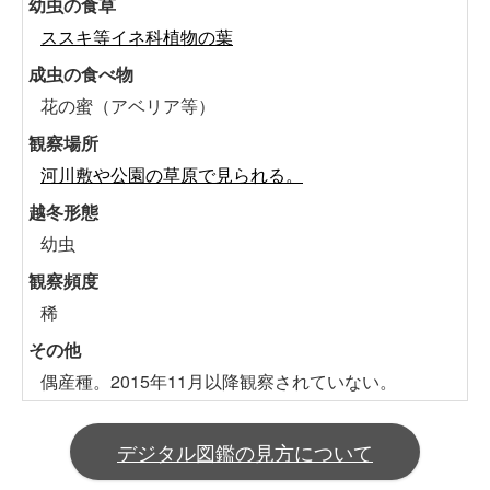
幼虫の食草
ススキ等イネ科植物の葉
成虫の食べ物
花の蜜（アベリア等）
観察場所
河川敷や公園の草原で見られる。
越冬形態
幼虫
観察頻度
稀
その他
偶産種。2015年11月以降観察されていない。
デジタル図鑑の見方について