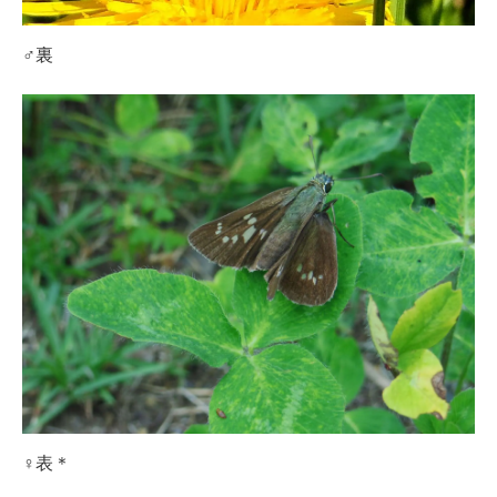
♂裏
♀表＊