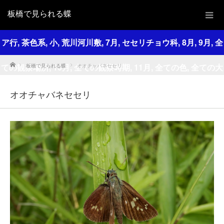
板橋で見られる蝶
ア行
,
茶色系
,
小
,
荒川河川敷
,
7月
,
セセリチョウ科
,
8月
,
9月
,
全
Home
ての観察場所
,
10月
,
全ての観察時期
,
11月
,
全ての色
,
全ての大
板橋で見られる蝶
オオチャバネセセリ
きさ
,
全ての和名
オオチャバネセセリ