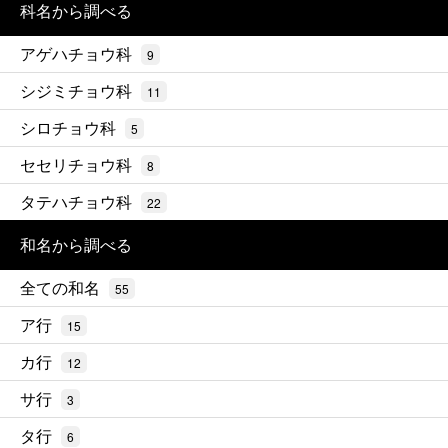
科名から調べる
アゲハチョウ科
9
シジミチョウ科
11
シロチョウ科
5
セセリチョウ科
8
タテハチョウ科
22
和名から調べる
全ての和名
55
ア行
15
カ行
12
サ行
3
タ行
6