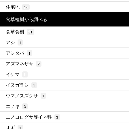
住宅地
14
食草植樹から調べる
食草食樹
51
アシ
1
アシタバ
1
アズマネザサ
2
イケマ
1
イヌガラシ
1
ウマノスズクサ
1
エノキ
3
エノコログサ等イネ科
3
オギ
1