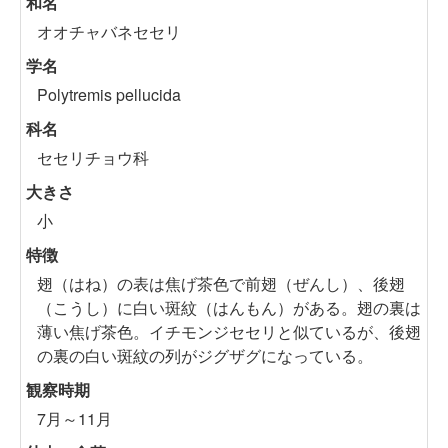
和名
オオチャバネセセリ
学名
Polytremis pellucida
科名
セセリチョウ科
大きさ
小
特徴
翅（はね）の表は焦げ茶色で前翅（ぜんし）、後翅
（こうし）に白い斑紋（はんもん）がある。翅の裏は
薄い焦げ茶色。イチモンジセセリと似ているが、後翅
の裏の白い斑紋の列がジグザグになっている。
観察時期
7月～11月