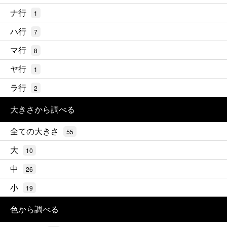
ナ行
1
ハ行
7
マ行
8
ヤ行
1
ラ行
2
大きさから調べる
全ての大きさ
55
大
10
中
26
小
19
色から調べる